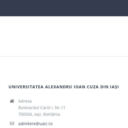
UNIVERSITATEA ALEXANDRU IOAN CUZA DIN IAȘI
Adresa
Bulevardul Carol I, Nr.11
700506, Iaşi, România
admitere@uaic.ro