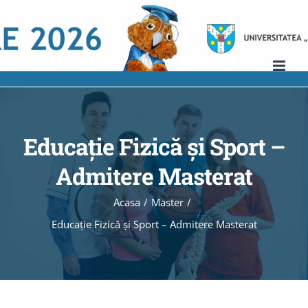
Skip
to
content
Educație Fizică și Sport –
Admitere Masterat
Acasa
/
Master
/
Educație Fizică și Sport – Admitere Masterat