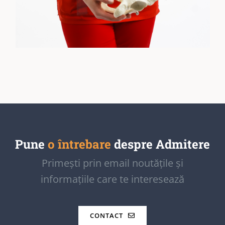
Pune
o întrebare
despre Admitere
Primești prin email noutățile și
informațiile care te interesează
CONTACT