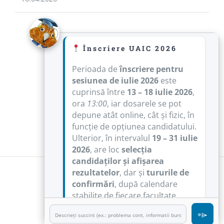
Înscriere UAIC 2026
Perioada de
înscriere pentru
sesiunea de iulie 2026
este
cuprinsă între
13 – 18 iulie 2026
,
ora
13:00
, iar dosarele se pot
depune atât online, cât și fizic, în
funcție de opțiunea candidatului.
Ulterior, în intervalul
19 – 31 iulie
2026
, are loc
selecția
candidaților și afișarea
rezultatelor
, dar și
tururile de
© Universitatea „Alexandru Ioan Cuza” din Iași
confirmări
, după calendare
stabilite de fiecare facultate.
Facebook
Twitter
YouTube
Instagram
Rss
⌯⌲
Informații
Calendar