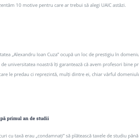
ezentăm 10 motive pentru care ar trebui să alegi UAIC astăzi.
sitatea „Alexandru Ioan Cuza” ocupă un loc de prestigiu în domeniu
 de universitatea noastră îţi garantează că avem profesori bine pre
are le predau ci reprezintă, mulţi dintre ei, chiar vârful domeniulu
upă primul an de studii
curi cu taxă erau „condamnaţi” să plătească taxele de studiu până l