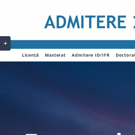
Skip
to
content
Toggle
Sliding
Licență
Masterat
Admitere ID/IFR
Doctora
Bar
Area