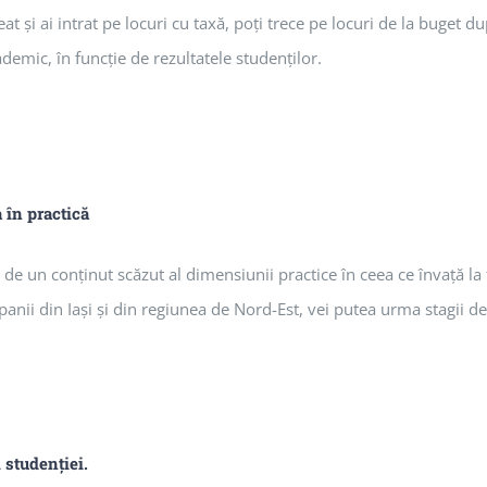
 şi ai intrat pe locuri cu taxă, poţi trece pe locuri de la buget du
ademic, în funcţie de rezultatele studenţilor.
a în practică
de un conţinut scăzut al dimensiunii practice în ceea ce învaţă la f
ii din Iaşi şi din regiunea de Nord-Est, vei putea urma stagii de p
 studenţiei.