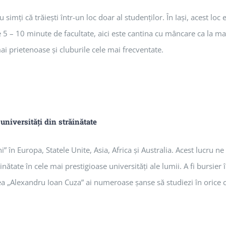
simţi că trăieşti într-un loc doar al studenţilor. În Iaşi, acest lo
e 5 – 10 minute de facultate, aici este cantina cu mâncare ca la ma
ai prietenoase şi cluburile cele mai frecventate.
universităţi din străinătate
 în Europa, Statele Unite, Asia, Africa şi Australia. Acest lucru n
ătate în cele mai prestigioase universităţi ale lumii. A fi bursier 
tea „Alexandru Ioan Cuza” ai numeroase şanse să studiezi în orice co