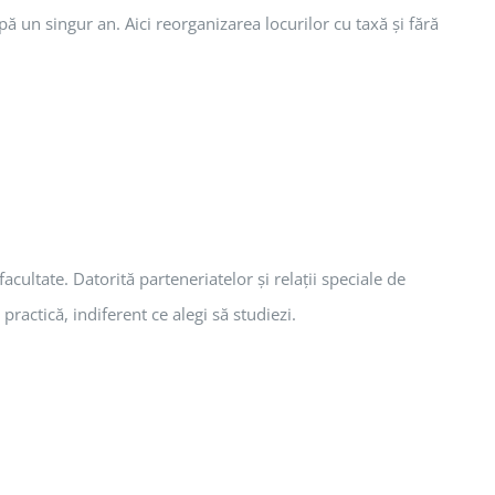
pă un singur an. Aici reorganizarea locurilor cu taxă şi fără
acultate. Datorită parteneriatelor şi relaţii speciale de
ractică, indiferent ce alegi să studiezi.