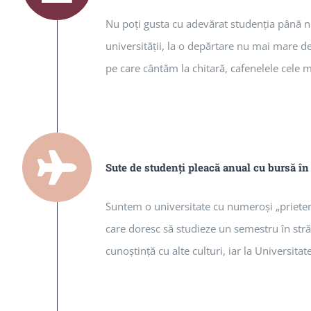
Nu poţi gusta cu adevărat studenţia până nu 
universităţii, la o depărtare nu mai mare d
pe care cântăm la chitară, cafenelele cele m
Sute de studenţi pleacă anual cu bursă în 
Suntem o universitate cu numeroşi „prieteni”
care doresc să studieze un semestru în străin
cunoştinţă cu alte culturi, iar la Universita