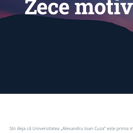
Zece motiv
Ştii deja că Universitatea „Alexandru Ioan Cuza” este prima ins