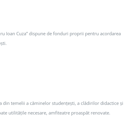
andru Ioan Cuza” dispune de fonduri proprii pentru acordarea
şti.
 din temelii a căminelor studenţeşti, a clădirilor didactice şi
te utilităţile necesare, amfiteatre proaspăt renovate.