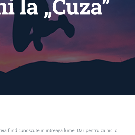
i la „Cuza”
steia fiind cunoscute în întreaga lume. Dar pentru că nici o