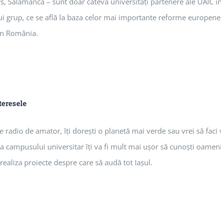
rs, Salamanca – sunt doar câteva universităţi partenere ale UAIC în
i grup, ce se află la baza celor mai importante reforme europene 
in România.
teresele
 radio de amator, îţi doreşti o planetă mai verde sau vrei să faci vol
 campusului universitar îţi va fi mult mai uşor să cunoşti oameni ac
realiza proiecte despre care să audă tot Iaşul.