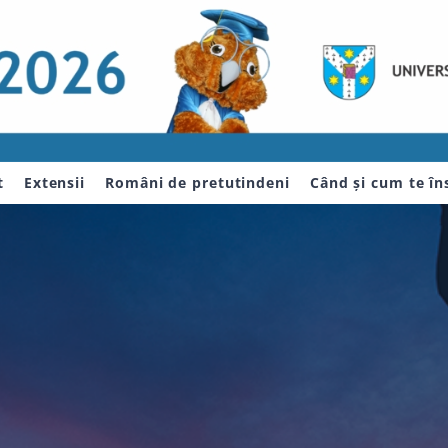
t
Extensii
Români de pretutindeni
Când și cum te îns