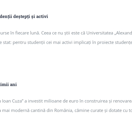
enţii deştepţi şi activi
 burse în fiecare lună. Ceea ce nu ştii este că Universitatea „Alex
 stat: pentru studenţii cei mai activi implicaţi în proiecte studenţe
timii ani
u Ioan Cuza” a investit milioane de euro în construirea şi renovarea
ea mai modernă cantină din România, cămine curate şi dotate cu toa