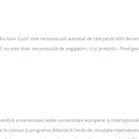
u Ioan Cuza” este recunoscută automat de cele peste 600 de univer
 nu este doar recunoscută de angajatori, ci şi preţuită – fiind gara
embră a numeroase reţele universitare europene şi internaţionale
te în comun şi programe didactie în limbi de circulaţie internaţion