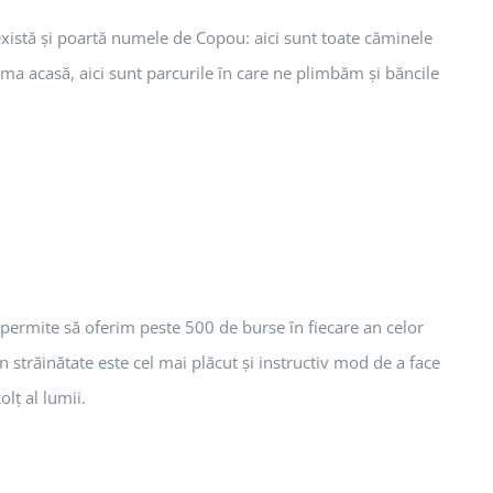
c există şi poartă numele de Copou: aici sunt toate căminele
ma acasă, aici sunt parcurile în care ne plimbăm şi băncile
e permite să oferim peste 500 de burse în fiecare an celor
în străinătate este cel mai plăcut şi instructiv mod de a face
lţ al lumii.