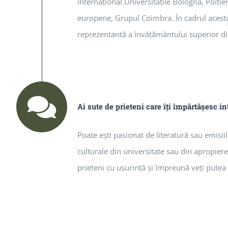
internaţional.Universităţile Bologna, Poitie
europene, Grupul Coimbra. În cadrul acestu
reprezentantă a învăţământului superior d
Ai sute de prieteni care îţi împărtăşesc in
Poate eşti pasionat de literatură sau emisiile
culturale din universitate sau din apropierea
prieteni cu uşurinţă şi împreună veţi putea 