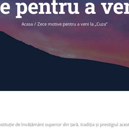
e pentru a ven
Acasa
/
Zece motive pentru a veni la „Cuza”
tituţie de învăţământ superior din ţară, tradiţia şi prestigiul ace