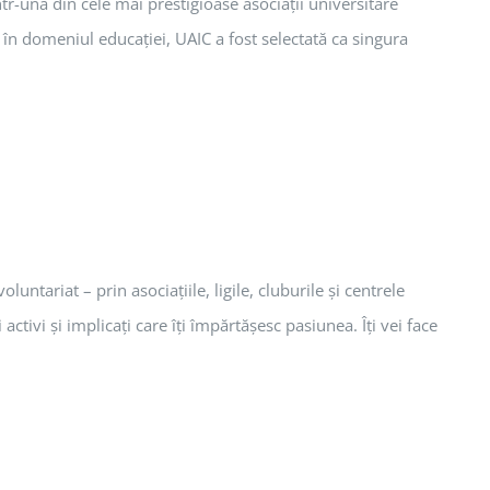
tr-una din cele mai prestigioase asociaţii universitare
în domeniul educaţiei, UAIC a fost selectată ca singura
untariat – prin asociaţiile, ligile, cluburile şi centrele
tivi şi implicaţi care îţi împărtăşesc pasiunea. Îţi vei face