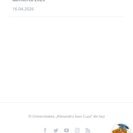
16.04.2026
Înscriere UAIC 2026
Perioada de
înscriere pentru
sesiunea de iulie 2026
este
cuprinsă între
13 – 18 iulie 2026
,
ora
, iar dosarele se pot
13:00
depune atât online, cât și fizic, în
funcție de opțiunea candidatului.
Ulterior, în intervalul
19 – 31
iulie 2026
, are loc
selecția
candidaților și afișarea
rezultatelor
, dar și
tururile de
© Universitatea „Alexandru Ioan Cuza” din Iași
confirmări
, după calendare
stabilite de fiecare facultate.
Facebook
Twitter
YouTube
Instagram
Rss