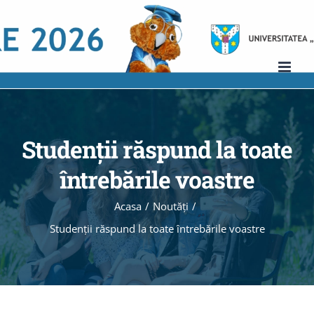
Skip
to
content
Studenţii răspund la toate
întrebările voastre
Acasa
/
Noutăţi
/
Studenţii răspund la toate întrebările voastre