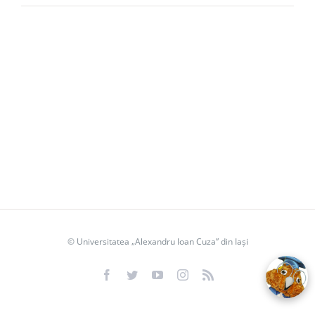
Înscriere
© Universitatea „Alexandru Ioan Cuza” din Iași
UAIC
2026
Facebook
Twitter
YouTube
Instagram
Rss
Perioada
de