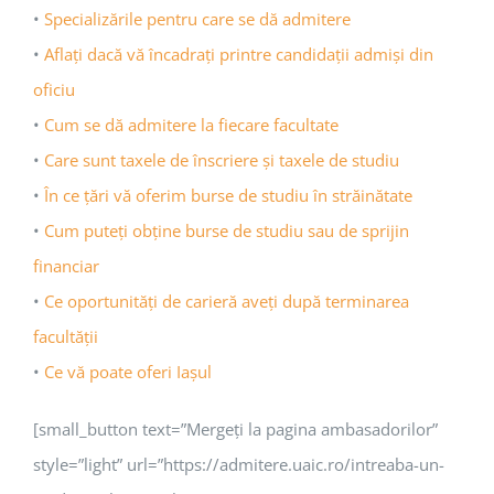
•
Specializările pentru care se dă admitere
•
Aflaţi dacă vă încadraţi printre candidaţii admişi din
oficiu
•
Cum se dă admitere la fiecare facultate
•
Care sunt taxele de înscriere şi taxele de studiu
•
În ce ţări vă oferim burse de studiu în străinătate
•
Cum puteţi obţine burse de studiu sau de sprijin
financiar
•
Ce oportunităţi de carieră aveţi după terminarea
facultăţii
•
Ce vă poate oferi Iaşul
[small_button text=”Mergeţi la pagina ambasadorilor”
style=”light” url=”https://admitere.uaic.ro/intreaba-un-