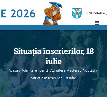
Skip
to
content
Situația înscrierilor, 18
iulie
Acasa
/
Admitere licenţă
,
Admitere Masterat
,
Noutăţi
/
Situația înscrierilor, 18 iulie