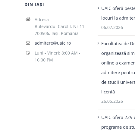
DIN IAȘI
UAIC oferă pest
locuri la admit
Adresa
Bulevardul Carol I, Nr.11
06.07.2026
700506, Iaşi, România
admitere@uaic.ro
Facultatea de D
organizează sim
Luni - Vineri: 8:00 AM -
16:00 PM
online a examen
admitere pentr
de studii univer
licență
26.05.2026
UAIC oferă 229 
programe de stu