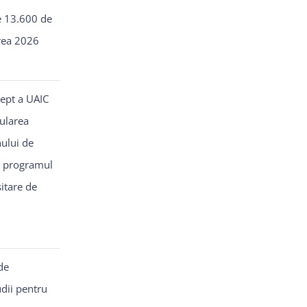
e 13.600 de
erea 2026
rept a UAIC
ularea
ului de
u programul
sitare de
de
dii pentru