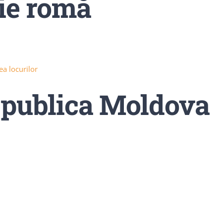
nie romă
a locurilor
epublica Moldova