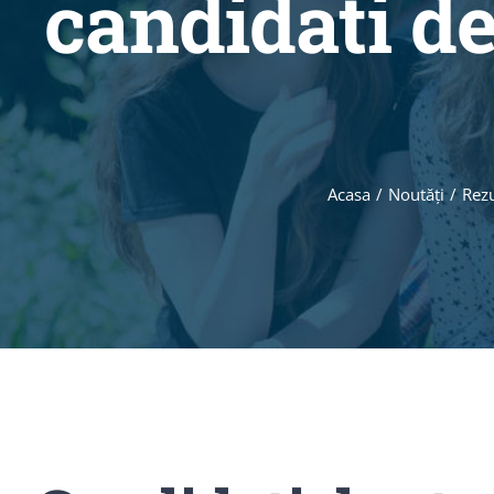
candidati de
Acasa
/
Noutăţi
/
Rezu