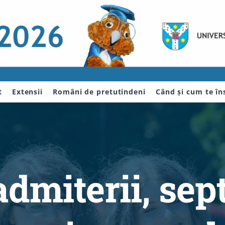
t
Extensii
Români de pretutindeni
Când și cum te îns
admiterii, sep